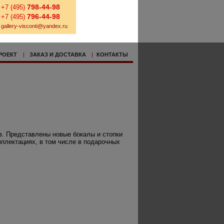
798-44-98
+7 (495)
796-44-98
+7 (495)
gallery-visconti@yandex.ru
РОЕКТ
|
ЗАКАЗ И ДОСТАВКА
|
КОНТАКТЫ
в. Представлены новые бокалы и стопки
плектациях, в том числе в подарочных