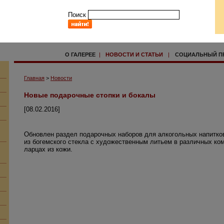
Поиск
О ГАЛЕРЕЕ
|
НОВОСТИ И СТАТЬИ
|
СОЦИАЛЬНЫЙ П
Главная
>
Новости
Новые подарочные стопки и бокалы
[08.02.2016]
Обновлен раздел подарочных наборов для алкогольных напитко
из богемского стекла с художественным литьем в различных ком
ларцах из кожи.