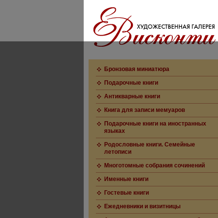
Бронзовая миниатюра
Подарочные книги
Антикварные книги
Книга для записи мемуаров
Подарочные книги на иностранных
языках
Родословные книги. Семейные
летописи
Многотомные собрания сочинений
Именные книги
Гостевые книги
Ежедневники и визитницы