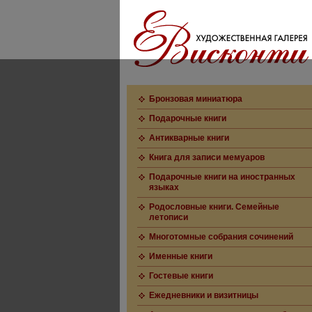
Бронзовая миниатюра
Подарочные книги
Антикварные книги
Книга для записи мемуаров
Подарочные книги на иностранных
языках
Родословные книги. Семейные
летописи
Многотомные собрания сочинений
Именные книги
Гостевые книги
Ежедневники и визитницы