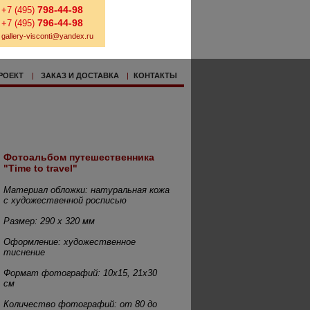
798-44-98
+7 (495)
796-44-98
+7 (495)
gallery-visconti@yandex.ru
РОЕКТ
|
ЗАКАЗ И ДОСТАВКА
|
КОНТАКТЫ
Фотоальбом путешественника
"Time to travel"
Материал обложки: натуральная кожа
с художественной росписью
Размер
: 290 х 320 мм
Оформление: художественное
тиснение
Формат фотографий: 10х15, 21х30
см
Количество фотографий: от 80 до