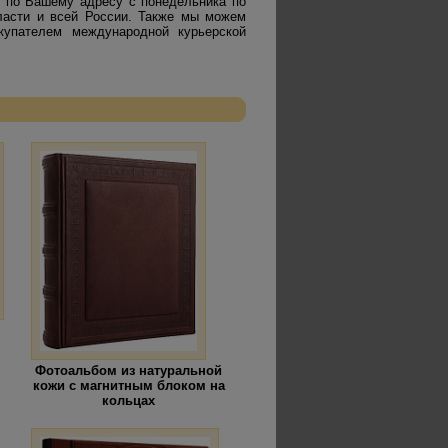
 по Вашему адресу с понедельника по
бласти и всей России. Также мы можем
купателем международной курьерской
Фотоальбом из натуральной
кожи с магнитным блоком на
кольцах