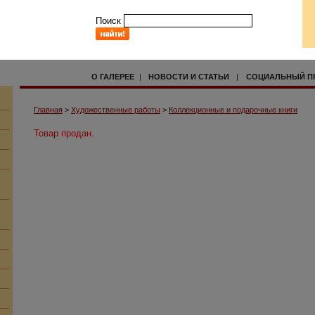
Поиск
О ГАЛЕРЕЕ
|
НОВОСТИ И СТАТЬИ
|
СОЦИАЛЬНЫЙ П
Главная
>
Художественные работы
>
Коллекционные и подарочные книги
Товар продан.