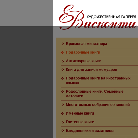
Бронзовая миниатюра
Подарочные книги
Антикварные книги
Книга для записи мемуаров
Подарочные книги на иностранных
языках
Родословные книги. Семейные
летописи
Многотомные собрания сочинений
Именные книги
Гостевые книги
Ежедневники и визитницы