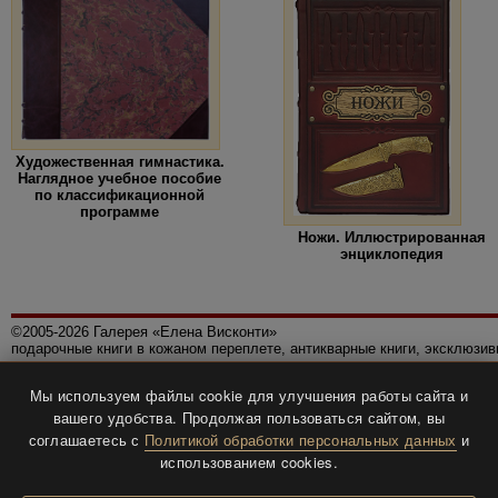
Художественная гимнастика.
Наглядное учебное пособие
по классификационной
программе
Ножи. Иллюстрированная
энциклопедия
©2005-2026 Галерея «Елена Висконти»
подарочные книги в кожаном переплете, антикварные книги, эксклюзи
Правила использования сайта
Мы используем файлы cookie для улучшения работы сайта и
Политика конфиденциальности
вашего удобства. Продолжая пользоваться сайтом, вы
Все права защищены.
соглашаетесь с
Политикой обработки персональных данных
и
Разработка и дизайн
BTV-info
.
использованием cookies.