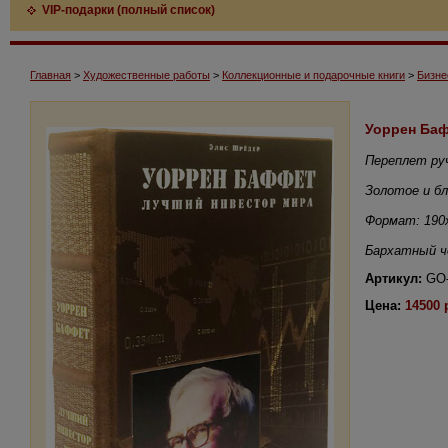
VIP-подарки (полный список)
Главная
>
Художественные работы
>
Коллекционные и подарочные книги
>
Бизне
Уоррен Баф
Переплет ру
Золотое и б
Формат: 190х
Бархатный че
Артикул:
GO-
Цена:
14500 