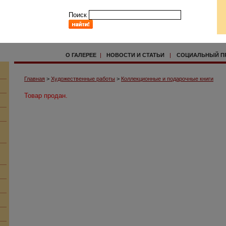
Поиск
О ГАЛЕРЕЕ
|
НОВОСТИ И СТАТЬИ
|
СОЦИАЛЬНЫЙ П
Главная
>
Художественные работы
>
Коллекционные и подарочные книги
Товар продан.