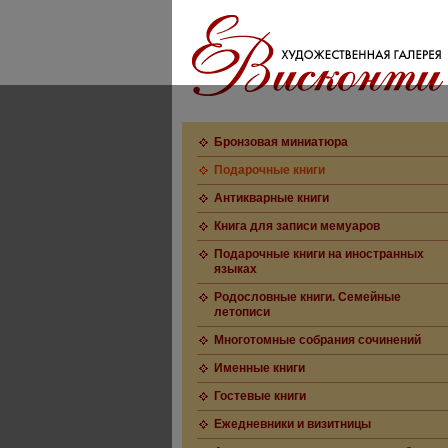
Бронзовая миниатюра
Подарочные книги
Антикварные книги
Книга для записи мемуаров
Подарочные книги на иностранных
языках
Родословные книги. Семейные
летописи
Многотомные собрания сочинений
Именные книги
Гостевые книги
Ежедневники и визитницы