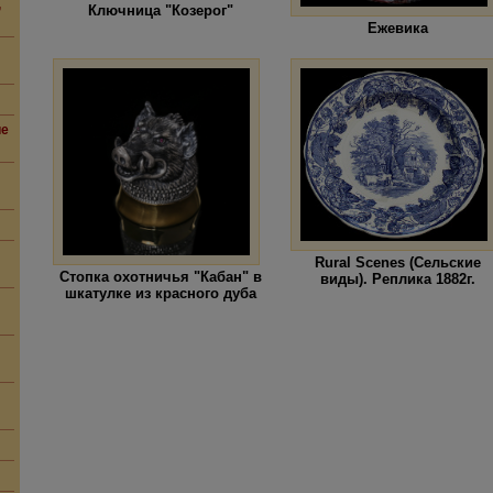
,
Ключница "Козерог"
Ежевика
ие
Rural Scenes (Сельские
Стопка охотничья "Кабан" в
виды). Реплика 1882г.
шкатулке из красного дуба