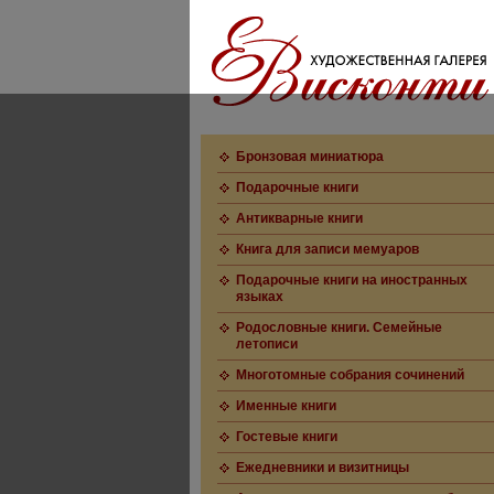
Бронзовая миниатюра
Подарочные книги
Антикварные книги
Книга для записи мемуаров
Подарочные книги на иностранных
языках
Родословные книги. Семейные
летописи
Многотомные собрания сочинений
Именные книги
Гостевые книги
Ежедневники и визитницы