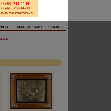
798-44-98
+7 (495)
796-44-98
+7 (495)
gallery-visconti@yandex.ru
РОЕКТ
|
ЗАКАЗ И ДОСТАВКА
|
КОНТАКТЫ
ерьера