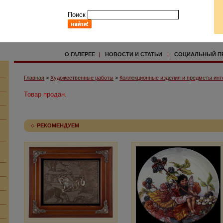
Поиск
О ГАЛЕРЕЕ
|
НОВОСТИ И СТАТЬИ
|
СОЦИАЛЬНЫЙ П
Главная
>
Художественные работы
>
Коллекционные изделия и предметы инт
Товар продан.
РЕКОМЕНДУЕМ