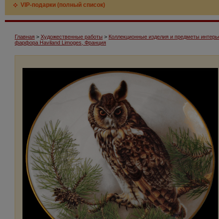
VIP-подарки (полный список)
Главная
>
Художественные работы
>
Коллекционные изделия и предметы интерь
фарфора Haviland Limoges, Франция