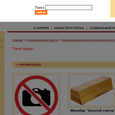
Поиск
О ГАЛЕРЕЕ
|
НОВОСТИ И СТАТЬИ
|
СОЦИАЛЬНЫЙ П
Главная
>
Художественные работы
>
Коллекционные изделия и предметы инт
Товар продан.
РЕКОМЕНДУЕМ
Минибар "Золотой слиток