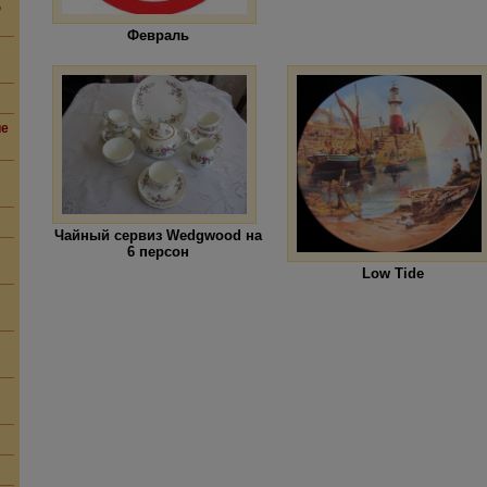
,
Февраль
ие
Чайный сервиз Wedgwood на
6 персон
Low Tide