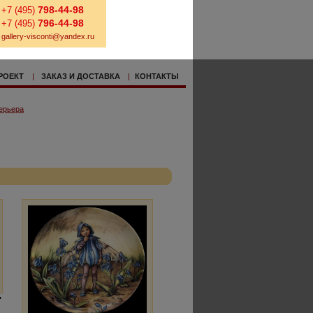
798-44-98
+7 (495)
796-44-98
+7 (495)
gallery-visconti@yandex.ru
РОЕКТ
|
ЗАКАЗ И ДОСТАВКА
|
КОНТАКТЫ
ерьера
"