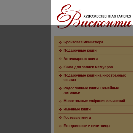
Бронзовая миниатюра
Подарочные книги
Антикварные книги
Книга для записи мемуаров
Подарочные книги на иностранных
языках
Родословные книги. Семейные
летописи
Многотомные собрания сочинений
Именные книги
Гостевые книги
Ежедневники и визитницы