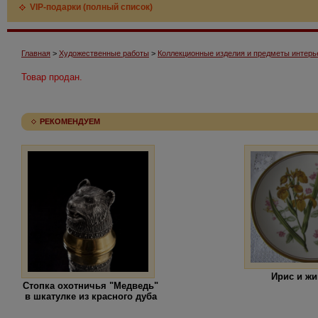
VIP-подарки (полный список)
Главная
>
Художественные работы
>
Коллекционные изделия и предметы интерь
Товар продан.
РЕКОМЕНДУЕМ
Ирис и ж
Стопка охотничья "Медведь"
в шкатулке из красного дуба