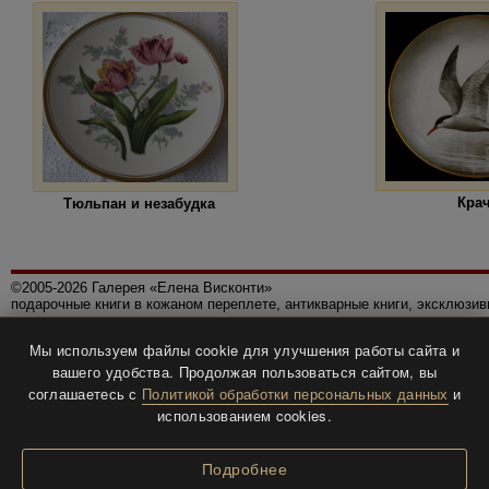
Кра
Тюльпан и незабудка
©2005-2026 Галерея «Елена Висконти»
подарочные книги в кожаном переплете, антикварные книги, эксклюзи
Правила использования сайта
Мы используем файлы cookie для улучшения работы сайта и
Политика конфиденциальности
вашего удобства. Продолжая пользоваться сайтом, вы
Все права защищены.
соглашаетесь с
Политикой обработки персональных данных
и
Разработка и дизайн
BTV-info
.
использованием cookies.
Подробнее