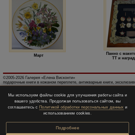
Панно с макет
Март
ТТ и награ
©2005-2026 Галерея «Елена Висконти»
подарочные книги в кожаном переплете, антикварные книги, эксклюзи
Правила использования сайта
Мы используем файлы cookie для улучшения работы сайта и
Политика конфиденциальности
вашего удобства. Продолжая пользоваться сайтом, вы
Все права защищены.
соглашаетесь с
Политикой обработки персональных данных
и
Разработка и дизайн
BTV-info
.
использованием cookies.
Подробнее