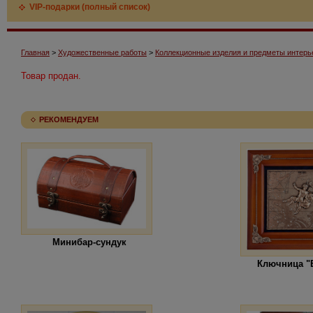
VIP-подарки (полный список)
Главная
>
Художественные работы
>
Коллекционные изделия и предметы интерь
Товар продан.
РЕКОМЕНДУЕМ
Минибар-сундук
Ключница "