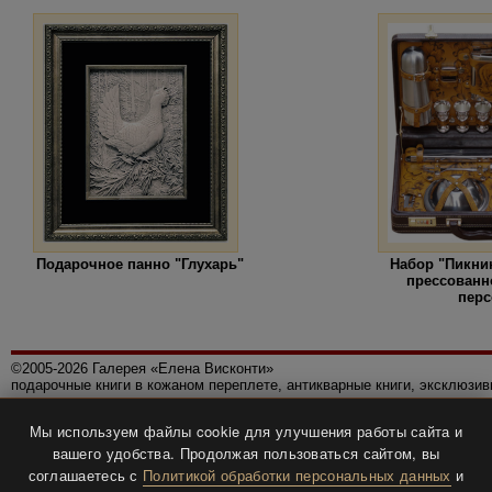
Подарочное панно "Глухарь"
Набор "Пикник
прессованн
перс
©2005-2026 Галерея «Елена Висконти»
подарочные книги в кожаном переплете, антикварные книги, эксклюзи
Правила использования сайта
Мы используем файлы cookie для улучшения работы сайта и
Политика конфиденциальности
вашего удобства. Продолжая пользоваться сайтом, вы
Все права защищены.
соглашаетесь с
Политикой обработки персональных данных
и
Разработка и дизайн
BTV-info
.