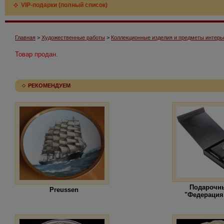
VIP-подарки (полный список)
Главная
>
Художественные работы
>
Коллекционные изделия и предметы интерь
Товар продан.
РЕКОМЕНДУЕМ
Подарочн
Preussen
"Федерация