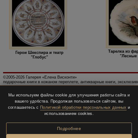
Тарелка из фа
Герои Шекспира и театр
"Лесные
"Глобус"
©2005-2026 Галерея «Елена Висконти»
подарочные книги в кожаном переплете, антикварные книги, эксклюзи
Правила использования сайта
Мы используем файлы cookie для улучшения работы сайта и
Политика конфиденциальности
вашего удобства. Продолжая пользоваться сайтом, вы
Все права защищены.
соглашаетесь с
Политикой обработки персональных данных
и
Разработка и дизайн
BTV-info
.
использованием cookies.
Подробнее