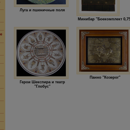
,
Луга и пшеничные поля
Минибар "Боекомплект 0,7
ие
Панно "Козерог"
Герои Шекспира и театр
"Глобус"