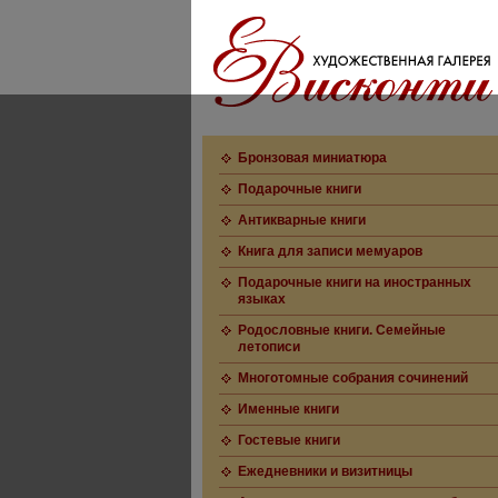
Бронзовая миниатюра
Подарочные книги
Антикварные книги
Книга для записи мемуаров
Подарочные книги на иностранных
языках
Родословные книги. Семейные
летописи
Многотомные собрания сочинений
Именные книги
Гостевые книги
Ежедневники и визитницы