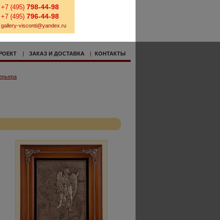
798-44-98
+7 (495)
796-44-98
+7 (495)
gallery-visconti@yandex.ru
РОЕКТ
|
ЗАКАЗ И ДОСТАВКА
|
КОНТАКТЫ
ерьера