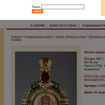
Поиск
О ГАЛЕРЕЕ
|
НОВОСТИ И СТАТЬИ
|
СОЦИАЛЬНЫЙ П
Главная
>
Художественные работы
>
Иконы, предметы культа
>
Ювелирные н
на заказ
Икона напер
Москва 2007 г.
68×36 мм
Золото (750),
выемчатая.
Искусство укр
многоцветной
Артикул:
ICN1
Цена:
по зап