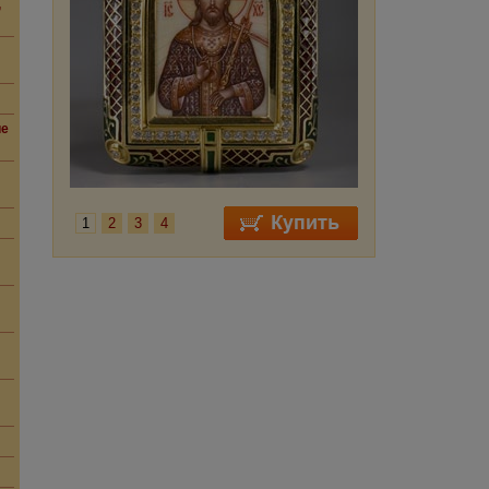
,
ие
1
2
3
4