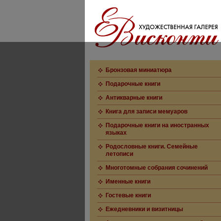
Бронзовая миниатюра
Подарочные книги
Антикварные книги
Книга для записи мемуаров
Подарочные книги на иностранных
языках
Родословные книги. Семейные
летописи
Многотомные собрания сочинений
Именные книги
Гостевые книги
Ежедневники и визитницы