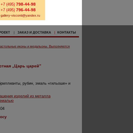
798-44-98
+7 (495)
796-44-98
+7 (495)
gallery-visconti@yandex.ru
РОЕКТ
|
ЗАКАЗ И ДОСТАВКА
|
КОНТАКТЫ
астольные иконы и медальоны. Выполняются
стная „Царь царей”
 бриллианты, рубин, эмаль «гильоше» и
ашения изделий из металла
 эмалью
04
росу