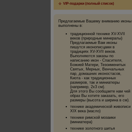
VIP-подарки (полный список)
Предлагаемые Вашему вниманию иконы
выполнены в:
традиционной технике XV-XVII
веков (природные минералы)
Предлагаемые Вам иконы
пишутся иконописцами в
традициях XV-XVII веков.
Выполняются заказы по
написанию икон - Спасителя,
Божией Матери, Тезоименитых
Святых, Мерных, Венчальных
пар, домашних иконостасов,
Киота - как традиционных
размеров, так и миниатюры
(например, 2х3 см).
Для этого Вы сообщаете нам чей
образ Вы хотите заказать, его
размеры (высота и ширина в см).
технике академической живописи
XIX века (масло)
технике римской мозаики
(миниатюра)
технике золотного шитья