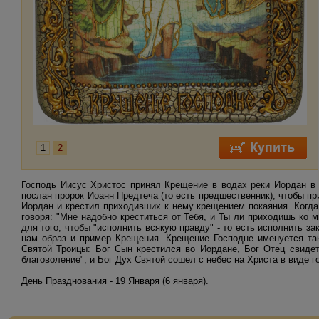
1
2
Господь Иисус Христос принял Крещение в водах реки Иордан в 
послан пророк Иоанн Предтеча (то есть предшественник), чтобы п
Иордан и крестил приходивших к нему крещением покаяния. Когда
говоря: "Мне надобно креститься от Тебя, и Ты ли приходишь ко м
для того, чтобы "исполнить всякую правду" - то есть исполнить за
нам образ и пример Крещения. Крещение Господне именуется та
Святой Троицы: Бог Сын крестился во Иордане, Бог Отец свиде
благоволение", и Бог Дух Святой сошел с небес на Христа в виде г
День Празднования - 19 Января (6 января).