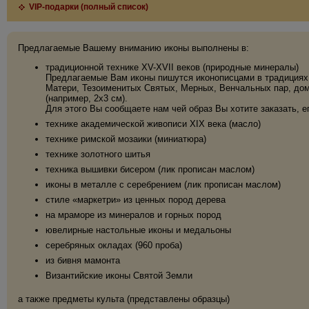
VIP-подарки (полный список)
Предлагаемые Вашему вниманию иконы выполнены в:
традиционной технике XV-XVII веков (природные минералы)
Предлагаемые Вам иконы пишутся иконописцами в традициях 
Матери, Тезоименитых Святых, Мерных, Венчальных пар, дома
(например, 2х3 см).
Для этого Вы сообщаете нам чей образ Вы хотите заказать, е
технике академической живописи XIX века (масло)
технике римской мозаики (миниатюра)
технике золотного шитья
техника вышивки бисером (лик прописан маслом)
иконы в металле с серебрением (лик прописан маслом)
стиле «маркетри» из ценных пород дерева
на мраморе из минералов и горных пород
ювелирные настольные иконы и медальоны
серебряных окладах (960 проба)
из бивня мамонта
Византийские иконы Святой Земли
а также предметы культа (представлены образцы)