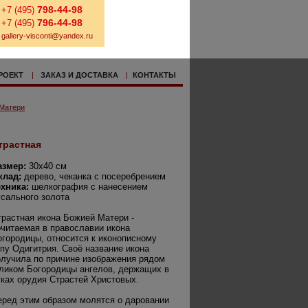
798-44-98
+7 (495)
796-44-98
+7 (495)
gallery-visconti@yandex.ru
РОЕКТ
|
ЗАКАЗ И ДОСТАВКА
|
КОНТАКТЫ
 Матери
трастная
азмер:
30х40 см
клад:
дерево, чеканка с посеребрением
ехника:
шелкография с нанесением
усального золота
трастная икона Божией Матери -
очитаемая в православии икона
огородицы, относится к иконописному
ипу Одигитрия. Своё название икона
олучила по причине изображения рядом
 ликом Богородицы ангелов, держащих в
уках орудия Страстей Христовых.
еред этим образом молятся о даровании