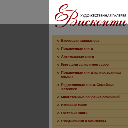
Бронзовая миниатюра
Подарочные книги
Антикварные книги
Книга для записи мемуаров
Подарочные книги на иностранных
языках
Родословные книги. Семейные
летописи
Многотомные собрания сочинений
Именные книги
Гостевые книги
Ежедневники и визитницы