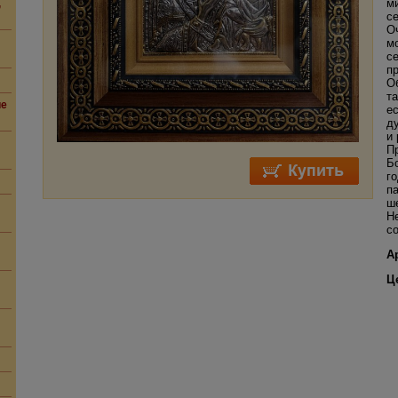
м
,
се
О
м
с
п
О
т
ие
е
д
и
П
Б
го
п
ш
Н
с
А
Ц