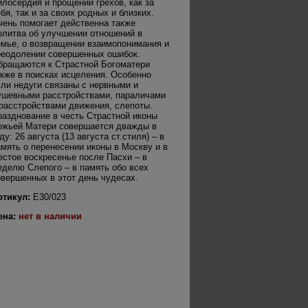
илосердия и прощении грехов, как за
бя, так и за своих родных и близких.
чень помогает действенна также
олитва об улучшении отношений в
емье, о возвращении взаимопонимания и
реодолении совершенных ошибок.
бращаются к Страстной Богоматери
акже в поисках исцеления. Особенно
сли недуги связаны с нервными и
ушевными расстройствами, параличами
 расстройствами движения, слепоты.
разднование в честь Страстной иконы
ожьей Матери совершается дважды в
ду: 26 августа (13 августа ст.стиля) – в
амять о перенесении иконы в Москву и в
естое воскресенье после Пасхи – в
еделю Слепого – в память обо всех
овершенных в этот день чудесах.
ртикул:
Е30/023
ена:
нет в наличии