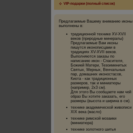
VIP-подарки (полный список)
Предлагаемые Вашему вниманию иконы
выполнены в:
традиционной технике XV-XVII
веков (природные минералы)
Предлагаемые Вам иконы
пишутся иконописцами в
традициях XV-XVII веков.
Выполняются заказы по
написанию икон - Спасителя,
Божией Матери, Тезоименитых
Святых, Мерных, Венчальных
пар, домашних иконостасов,
Киота - как традиционных
размеров, так и миниатюры
(например, 2х3 см).
Для этого Вы сообщаете нам чей
образ Вы хотите заказать, его
размеры (высота и ширина в см).
технике академической живописи
XIX века (масло)
технике римской мозаики
(миниатюра)
технике золотного шитья