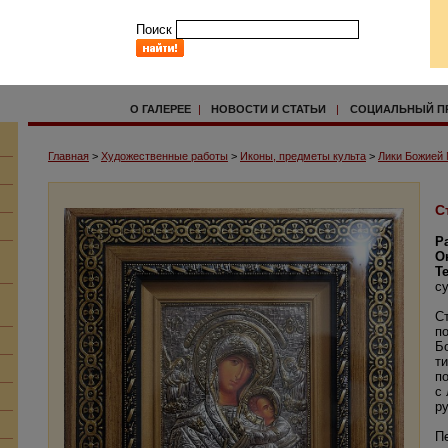
Поиск
О ГАЛЕРЕЕ
|
НОВОСТИ И СТАТЬИ
|
СОЦИАЛЬНЫЙ П
Главная
>
Художественные работы
>
Иконы, предметы культа
>
Лики Божией
С
Р
О
Т
с
С
п
Б
т
п
с
р
П