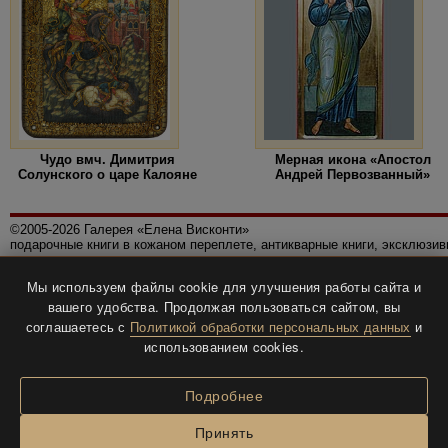
Чудо вмч. Димитрия
Мерная икона «Апостол
Солунского о царе Калояне
Андрей Первозванный»
©2005-2026 Галерея «Елена Висконти»
подарочные книги в кожаном переплете, антикварные книги, эксклюзи
Правила использования сайта
Мы используем файлы cookie для улучшения работы сайта и
Политика конфиденциальности
вашего удобства. Продолжая пользоваться сайтом, вы
Все права защищены.
соглашаетесь с
Политикой обработки персональных данных
и
Разработка и дизайн
BTV-info
.
использованием cookies.
Подробнее
Принять