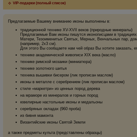
VIP-подарки (полный список)
Предлагаемые Вашему вниманию иконы выполнены в:
традиционной технике XV-XVII веков (природные минералы)
Предлагаемые Вам иконы пишутся иконописцами в традициях 
Матери, Тезоименитых Святых, Мерных, Венчальных пар, дома
(например, 2х3 см).
Для этого Вы сообщаете нам чей образ Вы хотите заказать, е
технике академической живописи XIX века (масло)
технике римской мозаики (миниатюра)
технике золотного шитья
техника вышивки бисером (лик прописан маслом)
иконы в металле с серебрением (лик прописан маслом)
стиле «маркетри» из ценных пород дерева
на мраморе из минералов и горных пород
ювелирные настольные иконы и медальоны
серебряных окладах (960 проба)
из бивня мамонта
Византийские иконы Святой Земли
а также предметы культа (представлены образцы)