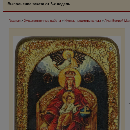
Выполнение заказа от 3-х недель
.
Главная
>
Художественные работы
>
Иконы, предметы культа
>
Лики Божией Ма