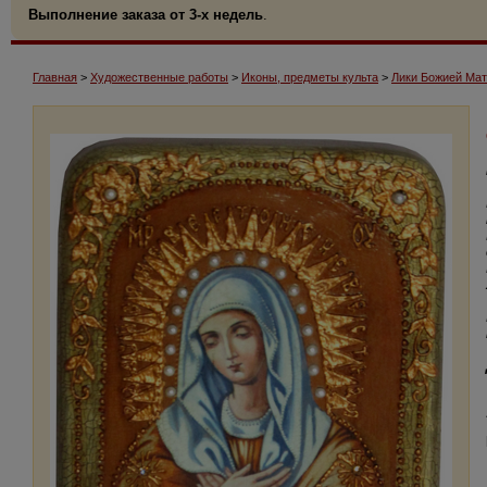
Выполнение заказа от 3-х недель
.
Главная
>
Художественные работы
>
Иконы, предметы культа
>
Лики Божией Ма