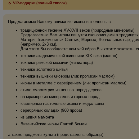
VIP-подарки (полный список)
Предлагаемые Вашему вниманию иконы выполнены в:
традиционной технике XV-XVII веков (природные минералы)
Предлагаемые Вам иконы пишутся иконописцами в традициях 
Матери, Тезоименитых Святых, Мерных, Венчальных пар, дома
(например, 2х3 см).
Для этого Вы сообщаете нам чей образ Вы хотите заказать, е
технике академической живописи XIX века (масло)
технике римской мозаики (миниатюра)
технике золотного шитья
техника вышивки бисером (лик прописан маслом)
иконы в металле с серебрением (лик прописан маслом)
стиле «маркетри» из ценных пород дерева
на мраморе из минералов и горных пород
ювелирные настольные иконы и медальоны
серебряных окладах (960 проба)
из бивня мамонта
Византийские иконы Святой Земли
а также предметы культа (представлены образцы)