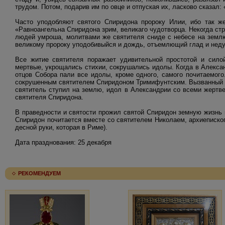
трудом. Потом, подарив им по овце и отпуская их, ласково сказал:
Часто уподобляют святого Спиридона пророку Илии, ибо так ж
«Равноангельна Спиридона зрим, великаго чудотворца. Некогда стр
людей умроша, молитвами же святителя сниде с небесе на землю
великому пророку уподобивыйся и дождь, отъемлющий глад и неду
Все житие святителя поражает удивительной простотой и сило
мертвые, укрощались стихии, сокрушались идолы. Когда в Алекса
отцов Собора пали все идолы, кроме одного, самого почитаемого
сокрушенным святителем Спиридоном Тримифунтским. Вызванный Соб
святитель ступил на землю, идол в Александрии со всеми жертве
святителя Спиридона.
В праведности и святости прожил святой Спиридон земную жизнь и
Спиридон почитается вместе со святителем Николаем, архиеписко
десной руки, которая в Риме).
Дата празднования: 25 декабря
РЕКОМЕНДУЕМ