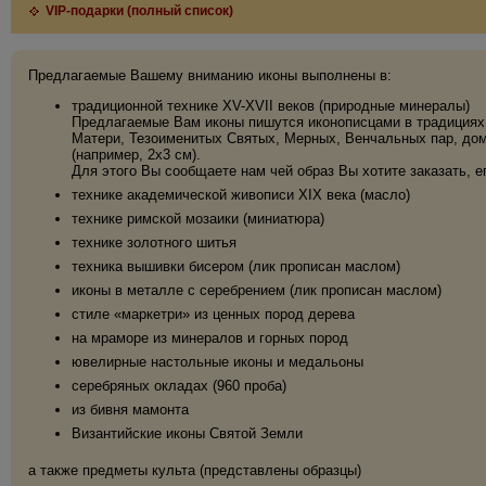
VIP-подарки (полный список)
Предлагаемые Вашему вниманию иконы выполнены в:
традиционной технике XV-XVII веков (природные минералы)
Предлагаемые Вам иконы пишутся иконописцами в традициях 
Матери, Тезоименитых Святых, Мерных, Венчальных пар, дома
(например, 2х3 см).
Для этого Вы сообщаете нам чей образ Вы хотите заказать, е
технике академической живописи XIX века (масло)
технике римской мозаики (миниатюра)
технике золотного шитья
техника вышивки бисером (лик прописан маслом)
иконы в металле с серебрением (лик прописан маслом)
стиле «маркетри» из ценных пород дерева
на мраморе из минералов и горных пород
ювелирные настольные иконы и медальоны
серебряных окладах (960 проба)
из бивня мамонта
Византийские иконы Святой Земли
а также предметы культа (представлены образцы)