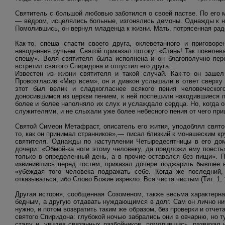
Святитель с большой любовью заботился о своей пастве. По его
— вёдром, исцелялись больные, изгонялись демоны. Однажды к н
Помолившись, он вернул младенца к жизни. Мать, потрясенная рад
Как-то, спеша спасти своего друга, оклеветанного и приговор
наводнения ручьем. Святой приказал потоку: «Стань! Так повелев
спешу». Воля святителя была исполнена и он благополучно пер
встретил святого Спиридона и отпустил его друга.
Известен из жизни святителя и такой случай. Как-то он заше
Провозгласив «Мир всем», он и диакон услышали в ответ сверху
этот был велик и сладкогласнее всякого пения человеческо
доносившимся из церкви пением, к ней поспешили находившиеся по
более и более наполняло их слух и услаждало сердца. Но, когда о
служителями, и не слыхали уже более небесного пения от чего при
Святой Симеон Метафраст, описатель его жития, уподоблял свято
то, как он принимал странников»,— писал близкий к монашеским к
святителя. Однажды по наступлении Четыредесятницы в его дом 
дочери: «Обмой-ка ноги этому человеку, да предложи ему поест
только в определенный день, а в прочие оставался без пищи». П
извинившись перед гостем, приказал дочери поджарить бывшее в
«убеждая того человека подражать себе. Когда же последний,
отказываться, ибо Слово Божие изрекло: Вся чиста чистым (Тит. 1, 
Другая история, сообщенная Созоменом, также весьма характерна
бедным, а другую отдавать нуждающимся в долг. Сам он лично нич
нужно, и потом возвратить таким же образом, без проверки и отчет
святого Спиридона: глубокой ночью забрались они в овчарню, но т
стаду и, увидев связанных разбойников, помолившись, развязал 