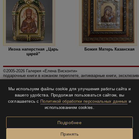
Икона наперстная „Царь
Божия Матерь Казанская
царей”
©2005-2026 Галерея «Елена Висконти»
подарочные книги в кожаном переплете, антикварные книги, эксклюзи
Правила использования сайта
Мы используем файлы cookie для улучшения работы сайта и
Политика конфиденциальности
вашего удобства. Продолжая пользоваться сайтом, вы
Все права защищены.
соглашаетесь с
Политикой обработки персональных данных
и
Разработка и дизайн
BTV-info
.
использованием cookies.
Подробнее
Принять