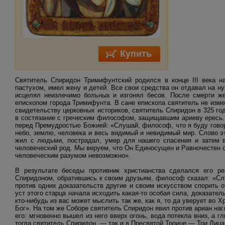
Святитель Спиридон Тримифунтский родился в конце III века н
пастухом, имел жену и детей. Все свои средства он отдавал на ну
исцелял неизлечимо больных и изгонял бесов. После смерти же
епископом города Тримифунта. В сане епископа святитель не изм
свидетельству церковных историков, святитель Спиридон в 325 го
в состязание с греческим философом, защищавшим ариеву ересь.
перед Премудростью Божией: «Слушай, философ, что я буду говор
небо, землю, человека и весь видимый и невидимый мир. Слово э
жил с людьми, пострадал, умер для нашего спасения и затем в
человеческий род. Мы веруем, что Он Единосущен и Равночестен с
человеческим разумом невозможно».
В результате беседы противник христианства сделался его р
Спиридоном, обратившись к своим друзьям, философ сказал: «Сл
против одних доказательств другие и своим искусством спорить о
уст этого старца начала исходить какая-то особая сила, доказател
кто-нибудь из вас может мыслить так же, как я, то да уверует во 
Бог». На том же Соборе святитель Спиридон явил против ариан наг
его: мгновенно вышел из него вверх огонь, вода потекла вниз, а г
тогда святитель Спиридон, — так и в Пресвятой Троице — Три Лица