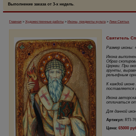
Выполнение заказа от 3-х недель
.
Главная
>
Художественные работы
>
Иконы, предметы культа
>
Лики Святых
Святитель С
Размер иконы: 
Икона выполнен
Образ скопиров
Церкви. При о
грунты, выравн
рельефным орн
К каждой иконе
поставляется в
Икона авторска
отличаться от
Для данной ик
Артикул:
RTI-7
Цена:
65000 ру