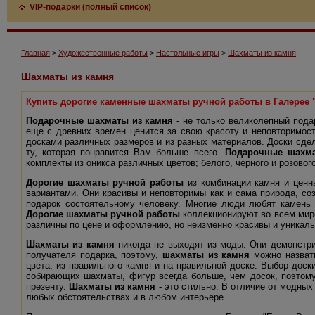
VIP-подарки (полный список)
Главная
>
Художественные работы
>
Настольные игры
>
Шахматы из камня
Шахматы из камня
Купить дорогие каменные шахматы ручной работы в Галерее "
Подарочные шахматы из камня
- не только великолепный пода
еще с древних времен ценится за свою красоту и неповторим
досками различных размеров и из разных материалов. Доски сде
ту, которая понравится Вам больше всего.
Подарочные шахма
комплекты из оникса различных цветов; белого, черного и розовог
Дорогие шахматы ручной работы
из комбинации камня и ценн
вариантами. Они красивы и неповторимы как и сама природа, со
подарок состоятельному человеку. Многие люди любят камень 
Дорогие шахматы ручной работы
коллекционируют во всем мире
различны по цене и оформлению, но неизменно красивы и уникаль
Шахматы из камня
никогда не выходят из моды. Они демонстри
получателя подарка, поэтому,
шахматы из камня
можно назвать
цвета, из правильного камня и на правильной доске. Выбор доск
собирающих шахматы, фигур всегда больше, чем досок, поэтому
презенту.
Шахматы из камня
- это стильно. В отличие от модных
любых обстоятельствах и в любом интерьере.