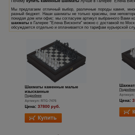
Почему
купить каменные шахматы
лучше в Галерее "Елена Виск
Мы предлагаем отличный выбор, различные породы камня, мног
разный бюджет. Наши шахматы не только красивы, они неповто
покидая дом или офис: мы согласуем артикул выбранного Вами ко
шахматы
в Галерее "Елена Висконти" можно с доставкой по Москв
обсуждается отдельно и оплачивается по тарифам курьерской сл
Шахмат
Шахматы каменные малые
Подробне
изысканные
Артикул:
Подробнее
Цена:
3
Артикул: RTG-7476
Цена:
37800 руб.