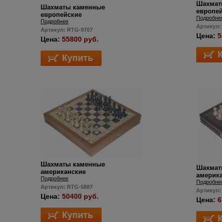
Шахмат
Шахматы каменные
европе
европейские
Подробне
Подробнее
Артикул:
Артикул: RTG-9707
Цена:
5
Цена:
55800 руб.
Шахматы каменные
Шахмат
американские
америк
Подробнее
Подробне
Артикул: RTG-5887
Артикул:
Цена:
50400 руб.
Цена:
6