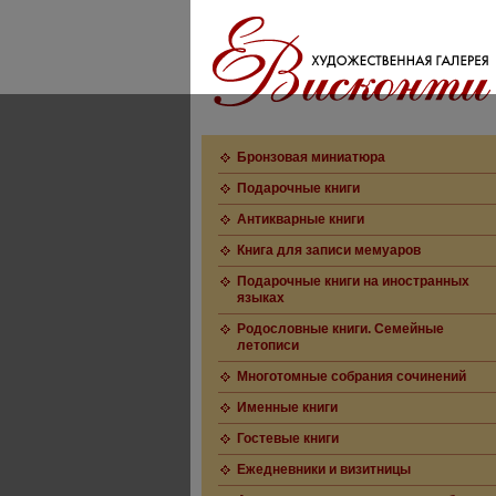
Бронзовая миниатюра
Подарочные книги
Антикварные книги
Книга для записи мемуаров
Подарочные книги на иностранных
языках
Родословные книги. Семейные
летописи
Многотомные собрания сочинений
Именные книги
Гостевые книги
Ежедневники и визитницы