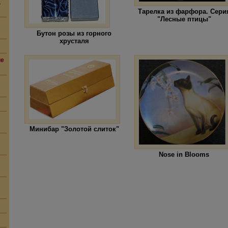
,
Тарелка из фарфора. Сери
"Лесные птицы"
Бутон розы из горного
хрусталя
ие
Минибар "Золотой слиток"
Nose in Blooms