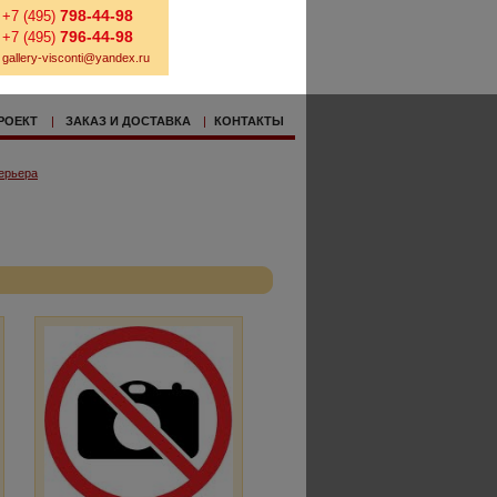
798-44-98
+7 (495)
796-44-98
+7 (495)
gallery-visconti@yandex.ru
РОЕКТ
|
ЗАКАЗ И ДОСТАВКА
|
КОНТАКТЫ
ерьера