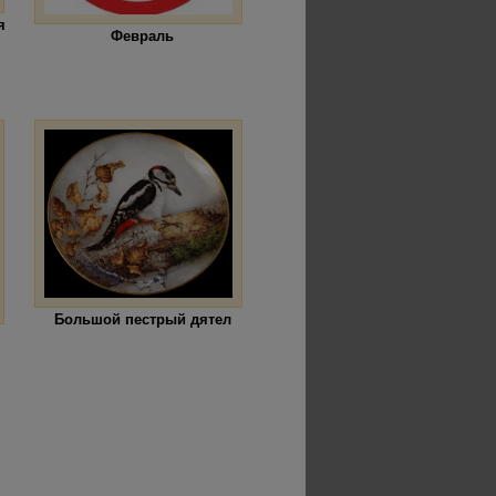
я
Февраль
Большой пестрый дятел