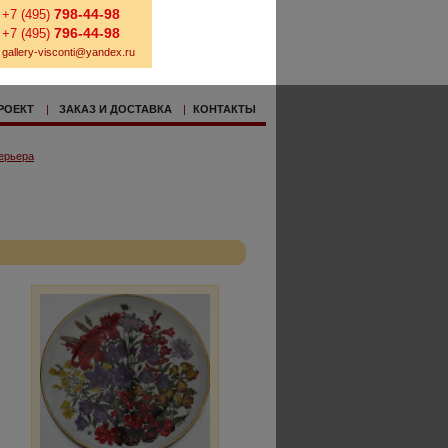
798-44-98
+7 (495)
796-44-98
+7 (495)
gallery-visconti@yandex.ru
РОЕКТ
|
ЗАКАЗ И ДОСТАВКА
|
КОНТАКТЫ
ерьера