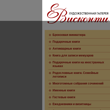
Бронзовая миниатюра
Подарочные книги
Антикварные книги
Книга для записи мемуаров
Подарочные книги на иностранных
языках
Родословные книги. Семейные
летописи
Многотомные собрания сочинений
Именные книги
Гостевые книги
Ежедневники и визитницы