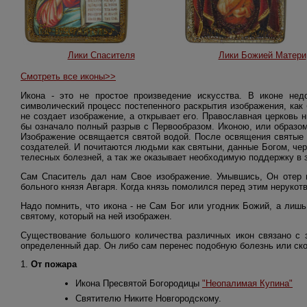
Лики Спасителя
Лики Божией Матери
Смотреть все иконы>>
Икона - это не простое произведение искусства. В иконе нед
символический процесс постепенного раскрытия изображения, как 
не создает изображение, а открывает его. Православная церковь н
бы означало полный разрыв с Первообразом. Иконою, или образом
Изображение освящается святой водой. После освящения святые 
создателей. И почитаются людьми как святыни, данные Богом, чер
телесных болезней, а так же оказывает необходимую поддержку в 
Сам Спаситель дал нам Свое изображение. Умывшись, Он отер п
больного князя Авгаря. Когда князь помолился перед этим нерукот
Надо помнить, что икона - не Сам Бог или угодник Божий, а лишь
святому, который на ней изображен.
Существование большого количества различных икон связано с
определенный дар. Он либо сам перенес подобную болезнь или ско
1.
От пожара
Икона Пресвятой Богородицы
"Неопалимая Купина"
Святителю Никите Новгородскому.