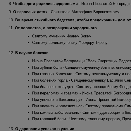
8.
Чтобы дети родились здоровыми
- Икона Пресвятой Богороди
9.
О взрослых детях
- Святителю Митрофану Воронежскому.
10.
Во время стихийного бедствия, чтобы предохранить дом о
11.
От воровства, о возвращении украденного
Святому мученику Иоанну Воину
Святому великомученику Феодору Тирону.
12.
В случае болезни
Икона Пресвятой Богородицы "Всех Скорбящих Радос
При зубной боли - Священномученику Антипе, епископ
При глазных болезнях - Святому великомученику и ц
При болезнях горла - Священномученику Василию Се
При болезнях желудка - Святому преподобному Феодо
При переломах и травмах - Икона Пресвятой Богороди
При увечьях и болезнях рук - Икона Пресвятой Богор
При увечьях и болезнях ног - Святому праведному Си
При кожных заболеваниях - Святым чудотворцам и бе
При головной боли - Честному славному пророку, Пре
13.
О даровании успехов в учении