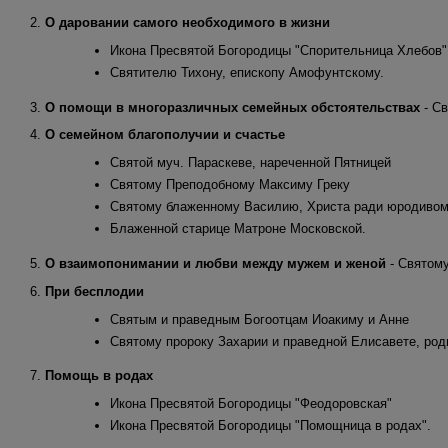
2.
О даровании самого необходимого в жизни
Икона Пресвятой Богородицы "Спорительница Хлебов"
Святителю Тихону, епископу Амофунтскому.
3.
О помощи в многоразличных семейных обстоятельствах
- Св
4.
О семейном благополучии и счастье
Святой муч. Параскеве, нареченной Пятницей
Святому Преподобному Максиму Греку
Святому блаженному Василию, Христа ради юродивом
Блаженной старице Матроне Московской.
5.
О взаимопонимании и любви между мужем и женой
- Святом
6.
При бесплодии
Святым и праведным Богоотцам Иоакиму и Анне
Святому пророку Захарии и праведной Елисавете, ро
7.
Помощь в родах
Икона Пресвятой Богородицы "Феодоровская"
Икона Пресвятой Богородицы "Помощница в родах".