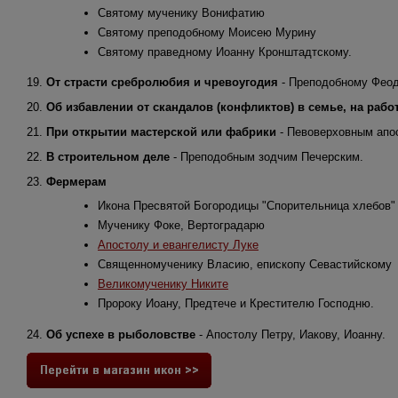
Святому мученику Вонифатию
Святому преподобному Моисею Мурину
Святому праведному Иоанну Кронштадтскому.
19.
От страсти сребролюбия и чревоугодия
- Преподобному Феод
20.
Об избавлении от скандалов (конфликтов) в семье, на раб
21.
При открытии мастерской или фабрики
- Певоверховным апос
22.
В строительном деле
- Преподобным зодчим Печерским.
23.
Фермерам
Икона Пресвятой Богородицы "Спорительница хлебов"
Мученику Фоке, Вертоградарю
Апостолу и евангелисту Луке
Священномученику Власию, епископу Севастийскому
Великомученику Никите
Пророку Иоану, Предтече и Крестителю Господню.
24.
Об успехе в рыболовстве
- Апостолу Петру, Иакову, Иоанну.