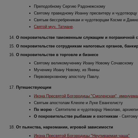
Преподобному Сергию Радонежскому
Святому праведному Иоанну пресвитеру и чудотворцу
Святым бессребреникам и чудотворцам Косме и Дами
Святой муч. Татиане
.
14.
О покровительстве таможенным служащим и пограничной с
15.
О покровительстве сотрудникам налоговых органов, банкир
16.
О покровительстве в торговле и бизнесе
Святому великомученику Иоану Новому Сочавскому
Мученику Иоану Новому, из Янины
Первоверховному апостолу Павлу.
17.
Путешествующим
Икона Пресвятой Богородицы "Смоленская", именуема
Святым апостолам Клеопе и Луке Евангелисту
По морю
- Святителю и чудотворцу Николаю, архиеп
О покровительстве рыбакам и охотникам
- Святому
18.
От пьянства, наркомании, игровой зависимости
Икона Пресвятой Богородицы "Неупиваемая чаша"