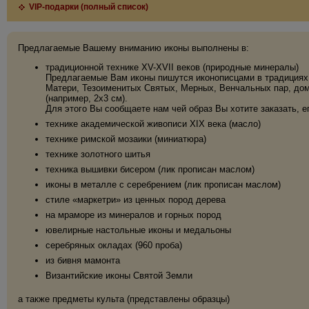
VIP-подарки (полный список)
Предлагаемые Вашему вниманию иконы выполнены в:
традиционной технике XV-XVII веков (природные минералы)
Предлагаемые Вам иконы пишутся иконописцами в традициях 
Матери, Тезоименитых Святых, Мерных, Венчальных пар, дома
(например, 2х3 см).
Для этого Вы сообщаете нам чей образ Вы хотите заказать, е
технике академической живописи XIX века (масло)
технике римской мозаики (миниатюра)
технике золотного шитья
техника вышивки бисером (лик прописан маслом)
иконы в металле с серебрением (лик прописан маслом)
стиле «маркетри» из ценных пород дерева
на мраморе из минералов и горных пород
ювелирные настольные иконы и медальоны
серебряных окладах (960 проба)
из бивня мамонта
Византийские иконы Святой Земли
а также предметы культа (представлены образцы)